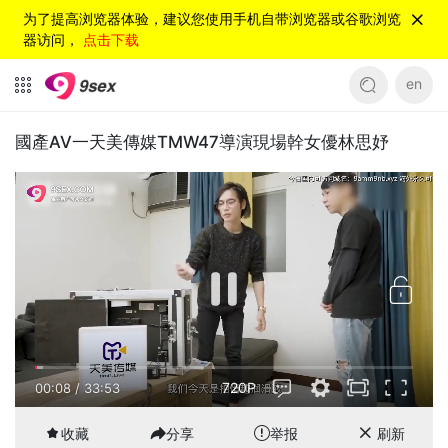
为了提高浏览器体验，建议您使用手机自带浏览器或谷歌浏览
器访问，
点击下载
en
國產AV一天美傳媒TMW47導演現場幹女優林思妤
720P
00:08
/
33:53
收藏
分享
举报
刷新